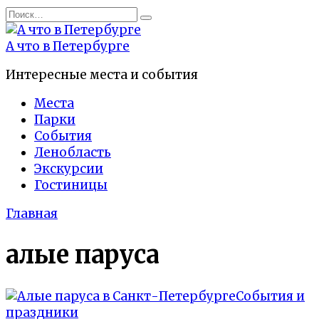
Перейти
Search
к
for:
содержанию
А что в Петербурге
Интересные места и события
Места
Парки
События
Ленобласть
Экскурсии
Гостиницы
Главная
алые паруса
События и
праздники