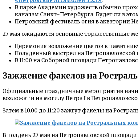
«Петровские Ассамблеи 3.2.1»
.
В парке Академии художеств обычно прох
каналам Санкт-Петербурга. Будет ли в этом
Петровский фестиваль огня в акватории Не
27 мая ожидаются основные торжественные м
Церемония возложение цветов к памятнику 
Полуденный выстрел на Петропавловской к
В 11:00 на Соборной площади Петропавлов
Зажжение факелов на Рострал
Официальные праздничные мероприятия начнут
возложат и на могилу Петра I в Петропавловско
Затем в 10.00 до 11:20 зажгут факелы на Ростраль
В полдень 27 мая на Петропавловской площад