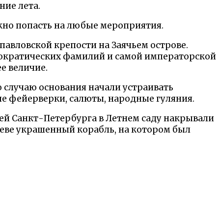
ние лета.
ожно попасть на любые мероприятия.
опавловской крепости на Заячьем острове.
стократических фамилий и самой императорской
е величие.
по случаю основания начали устраивать
е фейерверки, салюты, народные гуляния.
тей Санкт-Петербурга в Летнем саду накрывали
Неве украшенный корабль, на котором был