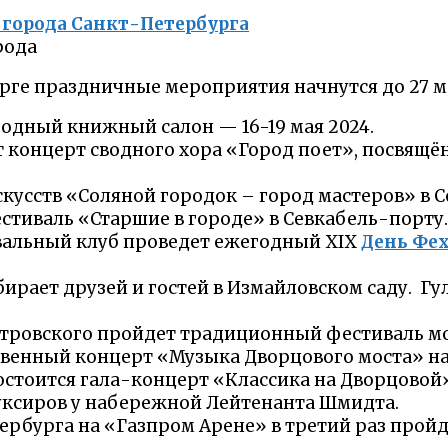
рода
рге праздничные мероприятия начнутся до 27 м
дный книжный салон — 16-19 мая 2024.
ет концерт сводного хора «Город поет», посвя
 искусств «Соляной городок – город мастеров» в
 фестиваль «Старшие в городе» в Севкабель-порту.
овальный клуб проведет ежегодный XIX
День Фе
ирает друзей и гостей в Измайловском саду. Г
ди Островского пройдет традиционный фестиваль 
жественный концерт «Музыка Дворцового моста»
состоится гала-концерт «Классика на Дворцовой
 буксиров у набережной Лейтенанта Шмидта.
Петербурга на «Газпром Арене» в третий раз п