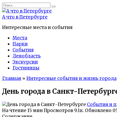
Перейти
Search
к
for:
содержанию
А что в Петербурге
Интересные места и события
Места
Парки
События
Ленобласть
Экскурсии
Гостиницы
Главная
»
Интересные события и жизнь города
День города в Санкт-Петербурге
События и 
На чтение
15 мин
Просмотров
9.1к.
Обновлено
0
Содержание