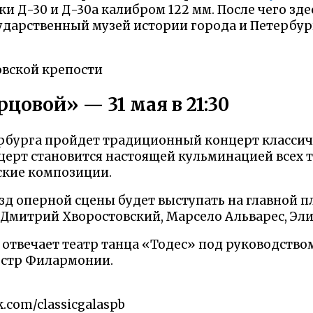
и Д-30 и Д-30а калибром 122 мм. После чего зд
дарственный музей истории города и Петербур
вской крепости
цовой» — 31 мая в 21:30
тербурга пройдет традиционный концерт классич
ерт становится настоящей кульминацией всех т
ские композиции.
езд оперной сцены будет выступать на главной 
 Дмитрий Хворостовский, Марсело Альварес, Эли
и отвечает театр танца «Тодес» под руководств
естр Филармонии.
.com/classicgalaspb