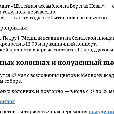
одит «Шутейная ассамблея на Берегах Невы» — 
 году, пока не известно.
вы — в этом году о событии пока не известно.
ероприятия:
Петру I (Медный всадник) на Сенатской площад
репости в 12:00 и праздничный концерт.
ской крепости впервые состоится I Парад духов
ьных колоннах и полуденный вы
ся 27 мая с возложения цветов к Медному всад
м соборе.
ных колоннах. И повторно — в ночь с 27 по 28 мая 
и состоится торжественная церемония
полуденно