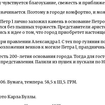
у чувствуется благоухание, свежесть и приближе
 начинается. Поэтому в городе комфортно, и м
 Петр I лично заложил камень в основание Петр
ился без пышных торжеств. Представители ари
сь к идее о том, что город приобретет настояще
ри правлении Александра I. С тех пор гуляния 
зложения венков к могиле Петра I, праздничны
сть 200-летия основания города. Тогда для гос
представления. Палили из пушек и пускали по 
6. Бумага, темпера. 58,5 x 111,5. ГРМ.
ото Карла Буллы.