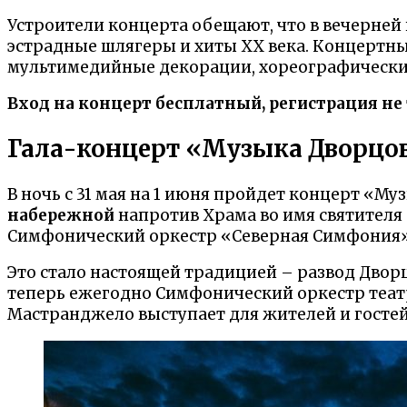
Устроители концерта обещают, что в вечерней
эстрадные шлягеры и хиты XX века. Концертн
мультимедийные декорации, хореографические
Вход на концерт бесплатный, регистрация не т
Гала-концерт «Музыка Дворцово
В ночь с 31 мая на 1 июня пройдет концерт «М
набережной
напротив Храма во имя святителя
Симфонический оркестр «Северная Симфония»
Это стало настоящей традицией – развод Дворц
теперь ежегодно Симфонический оркестр театр
Мастранджело выступает для жителей и гостей