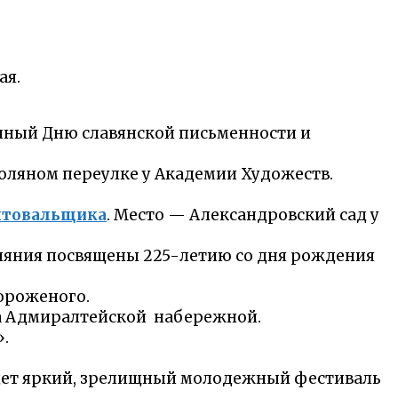
ая.
щённый Дню славянской письменности и
 Соляном переулке у Академии Художеств.
хтовальщика
. Место — Александровский сад у
уляния посвящены 225-летию со дня рождения
мороженого.
 на Адмиралтейской набережной.
».
ройдет яркий, зрелищный молодежный фестиваль