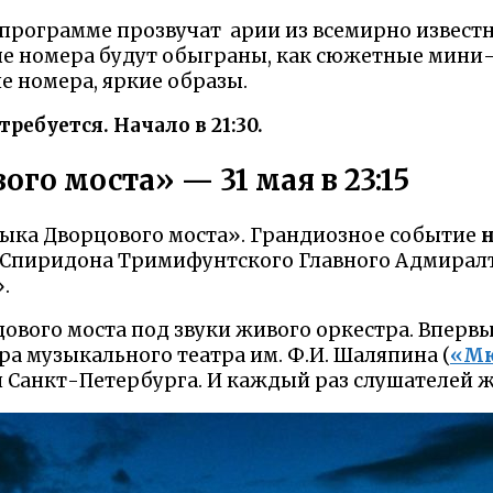
 программе прозвучат арии из всемирно извест
ые номера будут обыграны, как сюжетные мини-
 номера, яркие образы.
ребуется. Начало в 21:30.
го моста» — 31 мая в 23:15
узыка Дворцового моста». Грандиозное событие
н
 Спиридона Тримифунтского Главного Адмиралт
.
ового моста под звуки живого оркестра. Впервы
а музыкального театра им. Ф.И. Шаляпина (
«Мю
 Санкт-Петербурга. И каждый раз слушателей 