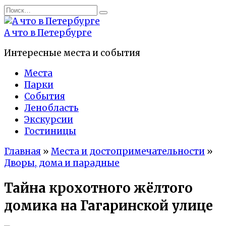
Перейти
Search
к
for:
содержанию
А что в Петербурге
Интересные места и события
Места
Парки
События
Ленобласть
Экскурсии
Гостиницы
Главная
»
Места и достопримечательности
»
Дворы, дома и парадные
Тайна крохотного жёлтого
домика на Гагаринской улице