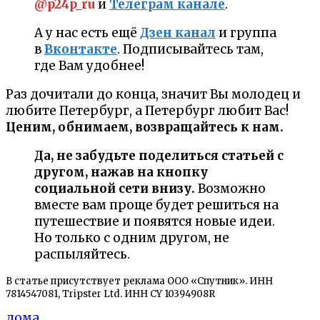
@p24p_ru
и
Телеграм канале
.
А у нас есть ещё
Дзен канал
и группа
в
Вконтакте
. Подписывайтесь там,
где Вам удобнее!
Раз дочитали до конца, значит Вы молодец и
любите Петербург, а Петербург любит Вас!
Ценим, обнимаем, возвращайтесь к нам.
Да, не забудьте поделиться статьей с
другом, нажав на кнопку
социальной сети внизу.
Возможно
вместе вам проще будет решиться на
путешествие и появятся новые идеи.
Но только с одним другом, не
распыляйтесь.
В статье присутствует реклама ООО «Спутник». ИНН
7814547081, Tripster Ltd. ИНН CY 10394908R
дома