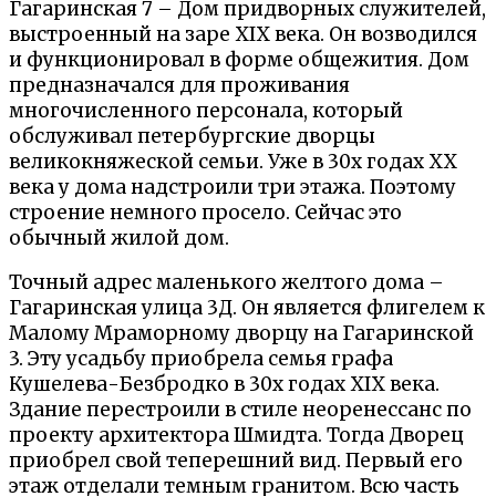
Гагаринская 7 – Дом придворных служителей,
выстроенный на заре XIX века. Он возводился
и функционировал в форме общежития. Дом
предназначался для проживания
многочисленного персонала, который
обслуживал петербургские дворцы
великокняжеской семьи. Уже в 30х годах XX
века у дома надстроили три этажа. Поэтому
строение немного просело. Сейчас это
обычный жилой дом.
Точный адрес маленького желтого дома –
Гагаринская улица 3Д. Он является флигелем к
Малому Мраморному дворцу на Гагаринской
3. Эту усадьбу приобрела семья графа
Кушелева-Безбродко в 30х годах XIX века.
Здание перестроили в стиле неоренессанс по
проекту архитектора Шмидта. Тогда Дворец
приобрел свой теперешний вид. Первый его
этаж отделали темным гранитом. Всю часть