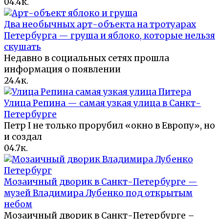
0
4.4к.
Два необычных арт-объекта на тротуарах
Петербурга — груша и яблоко, которые нельзя
скушать
Недавно в социальных сетях прошла
информация о появлении
2
4.4к.
Улица Репина — самая узкая улица в Санкт-
Петербурге
Петр I не только прорубил «окно в Европу», но
и создал
0
4.7к.
Мозаичный дворик в Санкт-Петербурге —
музей Владимира Лубенко под открытым
небом
Мозаичный дворик в Санкт-Петербурге –