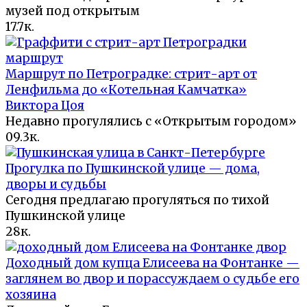
музей под открытым
1
7.7к.
Маршрут по Петроградке: стрит-арт от
Ленфильма до «Котельная Камчатка»
Виктора Цоя
Недавно прогулялись с «Открытым городом»
0
9.3к.
Прогулка по Пушкинской улице — дома,
дворы и судьбы
Сегодня предлагаю прогуляться по тихой
Пушкинской улице
2
8к.
Доходный дом купца Елисеева на Фонтанке —
заглянем во двор и порассуждаем о судьбе его
хозяина