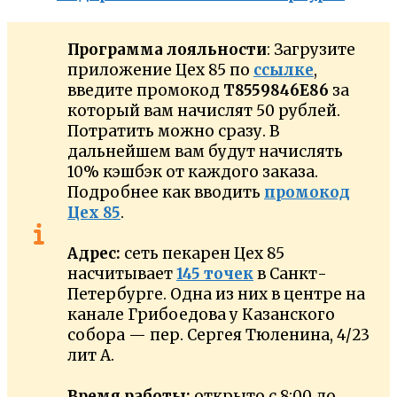
Программа лояльности
: Загрузите
приложение Цех 85 по
ссылке
,
введите промокод
T8559846E86
за
который вам начислят 50 рублей.
Потратить можно сразу. В
дальнейшем вам будут начислять
10% кэшбэк от каждого заказа.
Подробнее как вводить
промокод
Цех 85
.
Адрес:
сеть пекарен Цех 85
насчитывает
145 точек
в Санкт-
Петербурге. Одна из них в центре на
канале Грибоедова у Казанского
собора — пер. Сергея Тюленина, 4/23
лит А.
Время работы:
открыто с 8:00 до