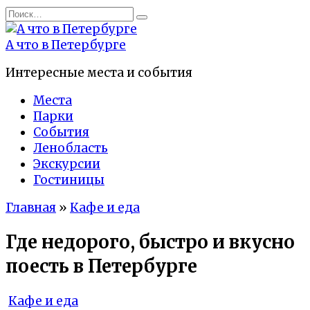
Перейти
Search
к
for:
содержанию
А что в Петербурге
Интересные места и события
Места
Парки
События
Ленобласть
Экскурсии
Гостиницы
Главная
»
Кафе и еда
Где недорого, быстро и вкусно
поесть в Петербурге
Кафе и еда